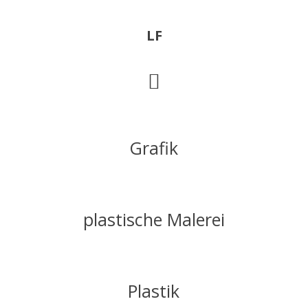
Skip
Zur
to
Fußzeile
LF
main
springen
content
Main
Content
Grafik
plastische Malerei
Plastik