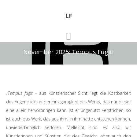
Skip
Zur
to
Fußzeile
LF
main
springen
content
November 2025: Tempus Fugit!
„Tempus fugit
– aus künstlerischer Sicht liegt die Kostbarkeit
des Augenblicks in der Einzigartigkeit des Werks, das nur dieser
eine allein hervorbringen kann. Ist er ungenutzt verstrichen, so
ist auch das Werk, das aus ihm, in ihm hätte entstehen können,
unwiederbringlich verloren. Vielleicht sind es also wir
Künstlerinnen und Künstler, die das Gewicht, aber auch den