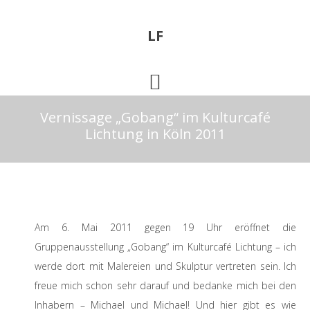
Skip
Zur
to
Fußzeile
LF
main
springen
content
Vernissage „Gobang“ im Kulturcafé
Lichtung in Köln 2011
Am 6. Mai 2011 gegen 19 Uhr eröffnet die
Gruppenausstellung „Gobang“ im Kulturcafé Lichtung – ich
werde dort mit Malereien und Skulptur vertreten sein. Ich
freue mich schon sehr darauf und bedanke mich bei den
Inhabern – Michael und Michael! Und hier gibt es wie