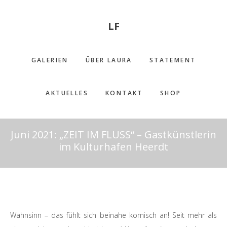
Skip
Zur
to
Fußzeile
LF
main
springen
content
GALERIEN
ÜBER LAURA
STATEMENT
AKTUELLES
KONTAKT
SHOP
Juni 2021: „ZEIT IM FLUSS“ – Gastkünstlerin
im Kulturhafen Heerdt
Wahnsinn – das fühlt sich beinahe komisch an! Seit mehr als