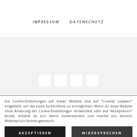
IMPRESSUM
DATENSCHUTZ
Footer
Die Cookie-Einstellungen auf dieser Website sind auf "Cookies zulassen"
eingestellt, um das beste Surferlebnis zu ermöglichen. Wenn du diese Website
ohne Änderung der Cookie-Einstellungen verwendest oder auf "Akzeptieren"
klickst, erklärst du sich damit einverstanden und machst von deinem
Widerspruch keinen gebrauch.
COPYRIGHT © 2026 · LAURA FLÖTER
DESIGN
JPB
AKZEPTIEREN
WIDERSPRECHEN